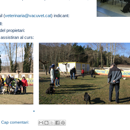
l (
veterinaria@vacuvet.cat
) indicant:
l:
el propietari:
ssistiran al curs:
Cap comentari: