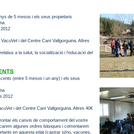
nys de 5 mesos i els seus propietaris
ina
 2012
e VacuVet i del Centre Caní Vallgorguina. Altres
atius a la salut, la socialització i l’educació del
ENTS
cents (entre 5 mesos i un any) i els seus
ina
e 2012
acuVet i del Centre Caní Vallgorguina. Altres 40€
ontar els canvis de comportament del vostre
ticarem algunes ordres bàsiques i comentarem
tants en aquesta edat (castrar si/no, vacunes,