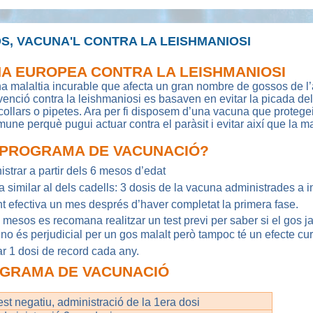
S, VACUNA'L CONTRA LA LEISHMANIOSI
A EUROPEA CONTRA LA LEISHMANIOSI
a malaltia incurable que afecta un gran nombre de gossos de l’
venció contra la leishmaniosi es basaven en evitar la picada del
collars o pipetes. Ara per fi disposem d’una vacuna que protegeix
une perquè pugui actuar contra el paràsit i evitar així que la m
 PROGRAMA DE VACUNACIÓ?
strar a partir dels 6 mesos d’edat
similar al dels cadells: 3 dosis de la vacuna administrades a i
 efectiva un mes després d’haver completat la primera fase.
esos es recomana realitzar un test previ per saber si el gos ja 
o és perjudicial per un gos malalt però tampoc té un efecte cur
r 1 dosi de record cada any.
GRAMA DE VACUNACIÓ
est negatiu, administració de la 1era dosi