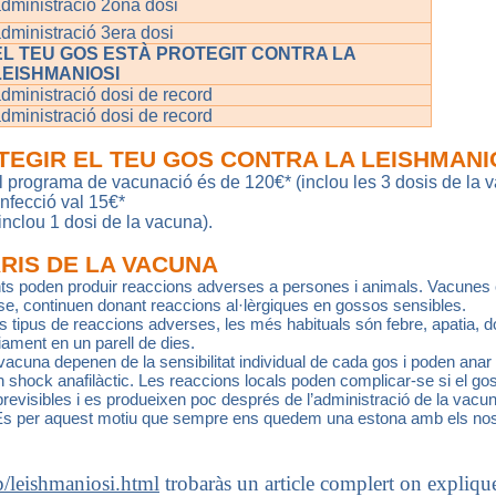
dministració 2ona dosi
dministració 3era dosi
EL TEU GOS ESTÀ PROTEGIT CONTRA LA
LEISHMANIOSI
dministració dosi de record
dministració dosi de record
EGIR EL TEU GOS CONTRA LA LEISHMANI
el programa de vacunació és de 120€* (inclou les 3 dosis de la 
 infecció val 15€*
nclou 1 dosi de la vacuna).
RIS DE LA VACUNA
s poden produir reaccions adverses a persones i animals. Vacunes c
e, continuen donant reaccions al·lèrgiques en gossos sensibles.
 tipus de reaccions adverses, les més habituals són febre, apatia, do
ament en un parell de dies.
vacuna depenen de la sensibilitat individual de cada gos i poden anar 
un shock anafilàctic. Les reaccions locals poden complicar-se si el gos 
evisibles i es produeixen poc després de l’administració de la vacun
. És per aquest motiu que sempre ens quedem una estona amb els nos
.
p/leishmaniosi.html
trobaràs un article complert on expliq