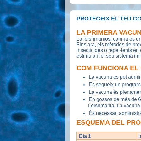
PROTEGEIX EL TEU GO
LA PRIMERA VACUN
La leishmaniosi canina és un
Fins ara, els mètodes de pre
insecticides o repel·lents en 
estimulant el seu sistema imm
COM FUNCIONA EL
La vacuna es pot admini
Es segueix un programa 
La vacuna és plenament
En gossos de més de 6 m
Leishmania. La vacuna n
És necessari administra
ESQUEMA DEL PRO
Dia 1
t