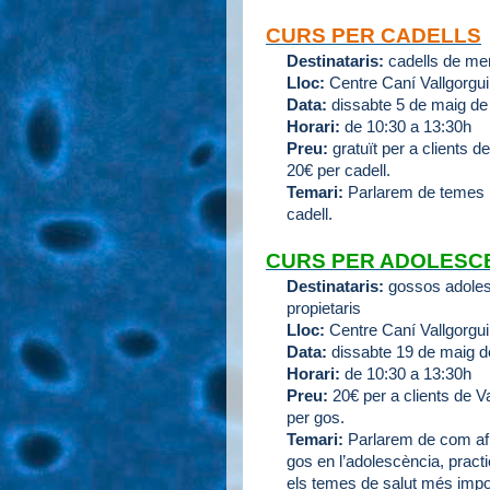
CURS PER CADELLS
Destinataris:
cadells de me
Lloc:
Centre Caní Vallgorgu
Data:
dissabte 5 de maig de
Horari:
de 10:30 a 13:30h
Preu:
gratuït per a clients d
20€ per cadell.
Temari:
Parlarem de temes rel
cadell.
CURS PER ADOLESC
Destinataris:
gossos adoles
propietaris
Lloc:
Centre Caní Vallgorgu
Data:
dissabte 19 de maig d
Horari:
de 10:30 a 13:30h
Preu:
20€ per a clients de V
per gos.
Temari:
Parlarem de com afr
gos en l’adolescència, prac
els temes de salut més impor