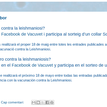
ibor
 contra la leishmaniosi?
l
Facebook de Vacuvet
i participa al sorteig d’un collar Sc
es realitzarà el proper 18 de maig entre totes les entrades publicades a
 vacunació contra la Leishmaniosi.
ro
contra la leishmaniosis
?
a
en el
Facebook de Vacuvet
y
participa en el sorteo
de 
 se realitzará el próximo 18 de mayo entre todas las entradas publica
encia con la vacunación contra la Leishmaniosi.
Cap comentari: