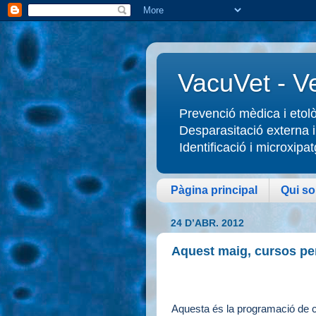
VacuVet - Ve
Prevenció mèdica i etològ
Desparasitació externa i 
Identificació i microxi
Pàgina principal
Qui s
24 D’ABR. 2012
Aquest maig, cursos per
Aquesta és la programació de cu