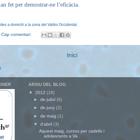
an fet per demostrar-ne l’eficàcia.
ites a domicili a la zona del Vallès Occidental.
Cap comentari:
Inici
)
ONER
ARXIU DEL BLOG
▼
2012
(18)
►
de juliol
(6)
►
de juny
(2)
►
de maig
(1)
▼
d’abril
(3)
Aquest maig, cursos per cadells i
adolescents a Va...