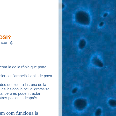
OSI?
vacuna).
om la de la ràbia que porta
lor o inflamació locals de poca
des de picor a la zona de la
es lesiona la pell al gratar-se.
a, però es poden tractar
tres pacients després
uem com funciona la