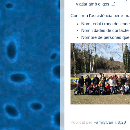
viatjar amb el gos,...)
Confirma l’assistència per e-mai
Nom, edat i raça del cadel
Nom i dades de contacte d
Nombre de persones que a
Publicat per
FamilyCan
a
9:28