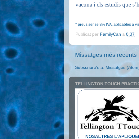
vacuna i els estudis que s’h
* preus sense 8% IVA, aplicables a vis
Publicat per
FamilyCan
a
0:37
Missatges més recents
Subscriure's a:
Missatges (Atom
TELLINGTON TOUCH PRACTI