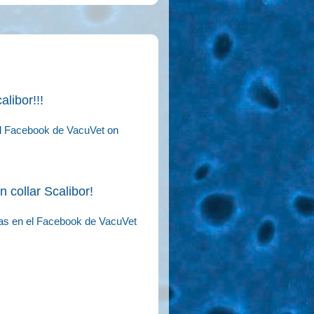
alibor!!!
l
Facebook de VacuVet
on
un
collar
Scalibor
!
das en el
Facebook de VacuVet