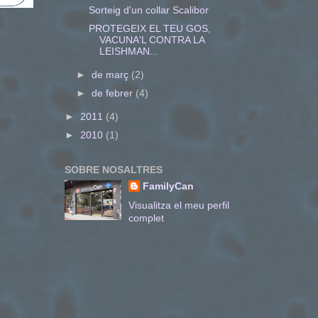
Sorteig d'un collar Scalibor
PROTEGEIX EL TEU GOS,
VACUNA'L CONTRA LA
LEISHMAN...
►
de març
(2)
►
de febrer
(4)
►
2011
(4)
►
2010
(1)
SOBRE NOSALTRES
FamilyCan
Visualitza el meu perfil
complet