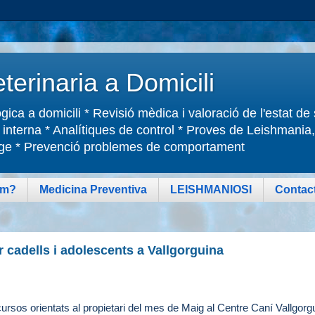
terinaria a Domicili
ica a domicili * Revisió mèdica i valoració de l'estat de
interna * Analítiques de control * Proves de Leishmania, 
patge * Prevenció problemes de comportament
om?
Medicina Preventiva
LEISHMANIOSI
Contact
 cadells i adolescents a Vallgorguina
rsos orientats al propietari del mes de Maig al Centre Caní Vallgorg