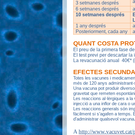
a
3 setmanes després
6 setmanes després
a
10 setmanes després
1 any després
a
Posteriorment, cada any
a
QUANT COSTA PROT
El preu de la primera fase d
El test previ per descartar la
La revacunació anual 40€* (i
EFECTES SECUNDA
Totes les vacunes i medicament
més de 120 anys administrant-s
Una vacuna pot produir diversos
gravetat que remeten espontàni
Les reaccions al·lèrgiques a la 
injecció a una inflor de cara o 
Les reaccions generals són impr
fàcilment si s’agafen a temps
d’administrar qualsevol vacuna
A
http://www.vacuvet.cat/