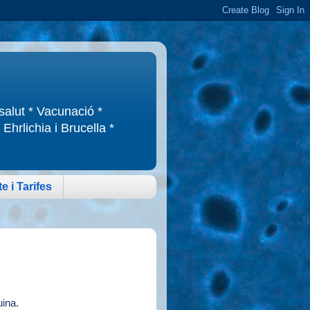
 salut * Vacunació *
Ehrlichia i Brucella *
e i Tarifes
uina.