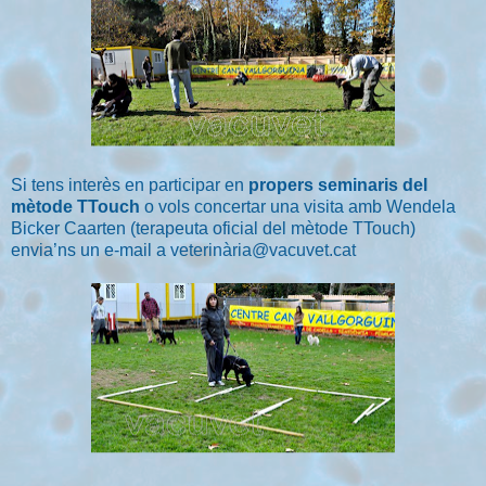
Si tens interès en participar en
propers seminaris del
mètode TTouch
o vols concertar una visita amb Wendela
Bicker Caarten (terapeuta oficial del mètode TTouch)
envia’ns un e-mail a
veterinària@vacuvet.cat