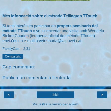
Més informació sobre el
mètode Tellington TTouch
Si tens interès en participar en
propers seminaris del
mètode TTouch
o vols concertar una visita amb Wendela
Bicker Caarten (terapeuta oficial del mètode TTouch)
envia’ns un e-mail a
veterinària@vacuvet.cat
FamilyCan
a
2:31
Comparteix
Cap comentari:
Publica un comentari a l'entrada
‹
›
Inici
Visualitza la versió per a web